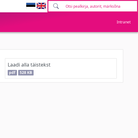
Intranet
Laadi alla täistekst
pdf
528 KB