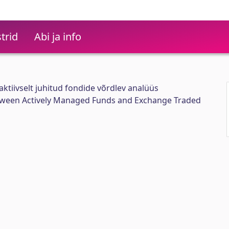
trid
Abi ja info
ktiivselt juhitud fondide võrdlev analüüs
tween Actively Managed Funds and Exchange Traded