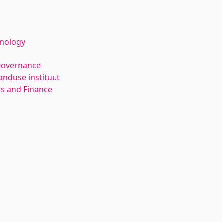
hnology
Governance
anduse instituut
s and Finance