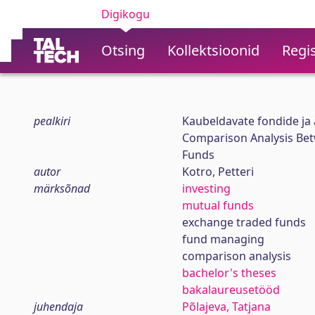
Digikogu
Otsing
Kollektsioonid
Regis
pealkiri
Kaubeldavate fondide ja a
Comparison Analysis Be
Funds
autor
Kotro, Petteri
märksõnad
investing
mutual funds
exchange traded funds
fund managing
comparison analysis
bachelor's theses
bakalaureusetööd
juhendaja
Põlajeva, Tatjana