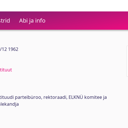
trid
Abi ja info
1/12 1962
tituut
stituudi parteibüroo, rektoraadi, ELKNÜ komitee ja
lekandja