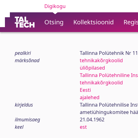
Digikogu
Otsing
Kollektsioonid
Regis
pealkiri
Tallinna Polütehnik Nr 1
märksõnad
tehnikakõrgkoolid
üliõpilased
Tallinna Polütehniline Ins
tehnikakõrgkoolid
Eesti
ajalehed
kirjeldus
Tallinna Polütehnilise In
ametiühingukomitee hää
ilmumisaeg
21.04.1962
keel
est