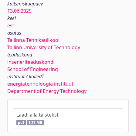
kaitsmiskuupäev
13.06.2025
keel
est
asutus
Tallinna Tehnikaülikool
Tallinn University of Technology
teaduskond
inseneriteaduskond
School of Engineering
instituut / kolledž
energiatehnoloogia instituut
Department of Energy Technology
Laadi alla täistekst
pdf
1,27 MB