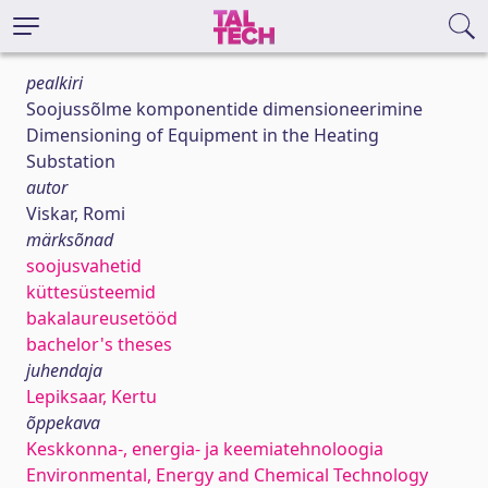
pealkiri
Soojussõlme komponentide dimensioneerimine
Dimensioning of Equipment in the Heating
Substation
autor
Viskar, Romi
märksõnad
soojusvahetid
küttesüsteemid
bakalaureusetööd
bachelor's theses
juhendaja
Lepiksaar, Kertu
õppekava
Keskkonna-, energia- ja keemiatehnoloogia
Environmental, Energy and Chemical Technology