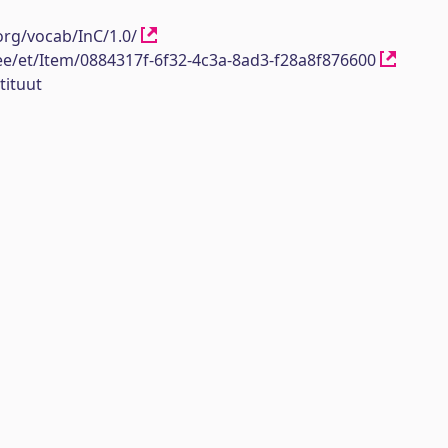
org/vocab/InC/1.0/
h.ee/et/Item/0884317f-6f32-4c3a-8ad3-f28a8f876600
tituut