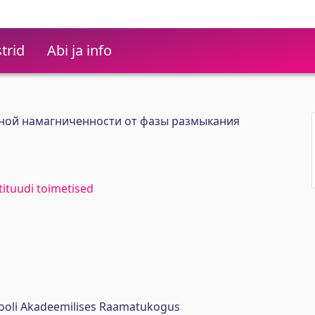
trid
Abi ja info
ной намагниченности от фазы размыкания
stituudi toimetised
ikooli Akadeemilises Raamatukogus