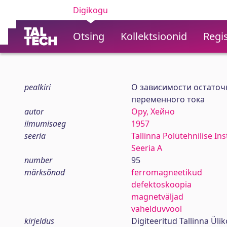
Digikogu
Otsing
Kollektsioonid
Regis
pealkiri
О зависимости остаточ
переменного тока
autor
Ору, Хейно
ilmumisaeg
1957
seeria
Tallinna Polütehnilise In
Seeria A
number
95
märksõnad
ferromagneetikud
defektoskoopia
magnetväljad
vahelduvvool
kirjeldus
Digiteeritud Tallinna Ül