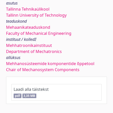
asutus
Tallinna Tehnikaülikool
Tallinn University of Technology
teaduskond
Mehaanikateaduskond
Faculty of Mechanical Engineering
instituut / kolledž
Mehhatroonikainstituut
Department of Mechatronics
allüksus
Mehhanosüsteemide komponentide õppetool
Chair of Mechanosystem Components
Laadi alla täistekst
pdf
3,35 MB