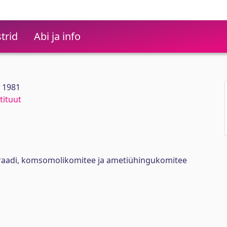
trid
Abi ja info
9 1981
tituut
oraadi, komsomolikomitee ja ametiühingukomitee