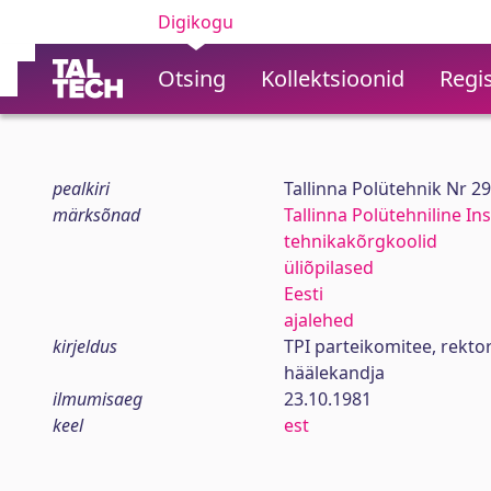
Digikogu
Otsing
Kollektsioonid
Regis
pealkiri
Tallinna Polütehnik Nr 2
märksõnad
Tallinna Polütehniline Ins
tehnikakõrgkoolid
üliõpilased
Eesti
ajalehed
kirjeldus
TPI parteikomitee, rekt
häälekandja
ilmumisaeg
23.10.1981
keel
est