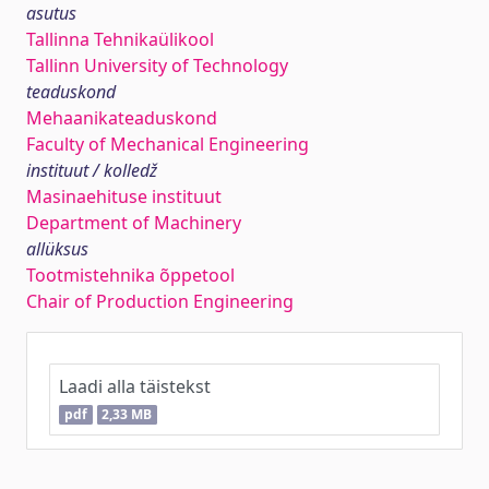
asutus
Tallinna Tehnikaülikool
Tallinn University of Technology
teaduskond
Mehaanikateaduskond
Faculty of Mechanical Engineering
instituut / kolledž
Masinaehituse instituut
Department of Machinery
allüksus
Tootmistehnika õppetool
Chair of Production Engineering
Laadi alla täistekst
pdf
2,33 MB