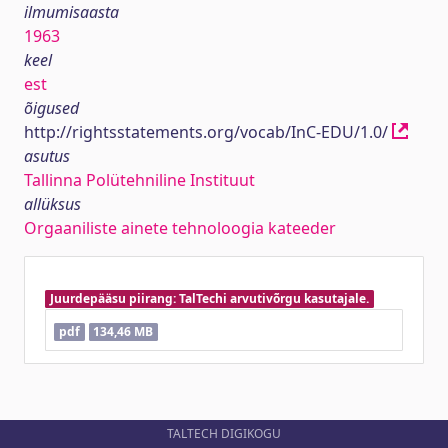
ilmumisaasta
1963
keel
est
õigused
http://rightsstatements.org/vocab/InC-EDU/1.0/
asutus
Tallinna Polütehniline Instituut
allüksus
Orgaaniliste ainete tehnoloogia kateeder
Juurdepääsu piirang: TalTechi arvutivõrgu kasutajale.
pdf
134,46 MB
TALTECH DIGIKOGU