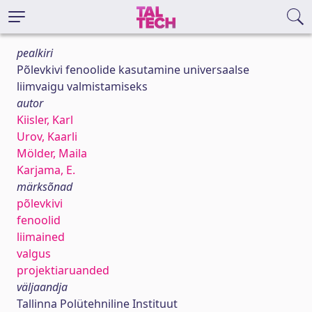
pealkiri
Põlevkivi fenoolide kasutamine universaalse
liimvaigu valmistamiseks
autor
Kiisler, Karl
Urov, Kaarli
Mölder, Maila
Karjama, E.
märksõnad
põlevkivi
fenoolid
liimained
valgus
projektiaruanded
väljaandja
Tallinna Polütehniline Instituut