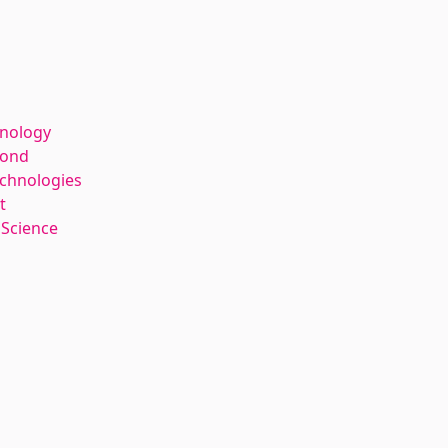
hnology
kond
echnologies
t
 Science