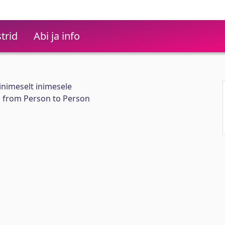
trid
Abi ja info
inimeselt inimesele
d from Person to Person