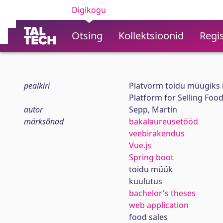
Digikogu
Otsing
Kollektsioonid
Regis
pealkiri
Platvorm toidu müügiks 
Platform for Selling Foo
autor
Sepp, Martin
märksõnad
bakalaureusetööd
veebirakendus
Vue.js
Spring boot
toidu müük
kuulutus
bachelor's theses
web application
food sales