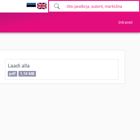
Intranet
Laadi alla
pdf
1,19 MB