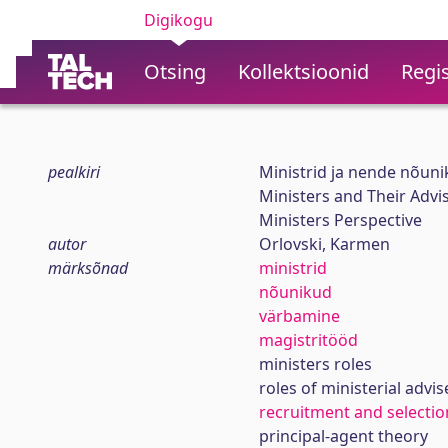
Digikogu
Otsing
Kollektsioonid
Regis
pealkiri
Ministrid ja nende nõunik
Ministers and Their Advi
Ministers Perspective
autor
Orlovski, Karmen
märksõnad
ministrid
nõunikud
värbamine
magistritööd
ministers roles
roles of ministerial advis
recruitment and selectio
principal-agent theory