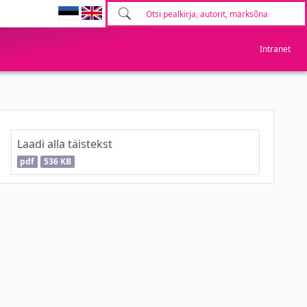
Intranet
Laadi alla täistekst
pdf
536 KB