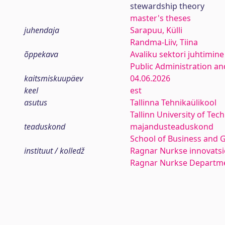
stewardship theory
master's theses
juhendaja
Sarapuu, Külli
Randma-Liiv, Tiina
õppekava
Avaliku sektori juhtimine
Public Administration an
kaitsmiskuupäev
04.06.2026
keel
est
asutus
Tallinna Tehnikaülikool
Tallinn University of Tec
teaduskond
majandusteaduskond
School of Business and 
instituut / kolledž
Ragnar Nurkse innovatsio
Ragnar Nurkse Departme