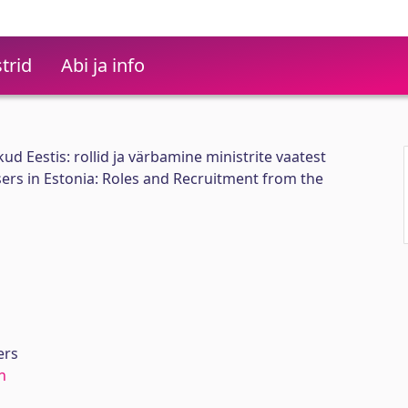
trid
Abi ja info
ud Eestis: rollid ja värbamine ministrite vaatest
sers in Estonia: Roles and Recruitment from the
ers
n