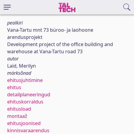
pealkiri
Vana-Tartu mnt 73 büroo- ja laohoone
arendusprojekt
Development project of the office building and
warehouse at Vana-Tartu road 73
autor
Laid, Merilyn
märksõnad
ehitusjuhtimine
ehitus
detailplaneeringud
ehituskorraldus
ehitusload
montaaž
ehitusjoonised
kinnisvaraarendus