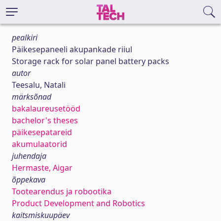
pealkiri
Päikesepaneeli akupankade riiul
Storage rack for solar panel battery packs
autor
Teesalu, Natali
märksõnad
bakalaureusetööd
bachelor's theses
päikesepatareid
akumulaatorid
juhendaja
Hermaste, Aigar
õppekava
Tootearendus ja robootika
Product Development and Robotics
kaitsmiskuupäev