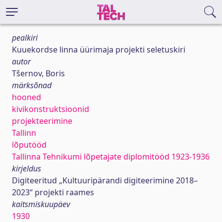
pealkiri
Kuuekordse linna üürimaja projekti seletuskiri
autor
Tšernov, Boris
märksõnad
hooned
kivikonstruktsioonid
projekteerimine
Tallinn
lõputööd
Tallinna Tehnikumi lõpetajate diplomitööd 1923-1936
kirjeldus
Digiteeritud „Kultuuripärandi digiteerimine 2018–
2023“ projekti raames
kaitsmiskuupäev
1930