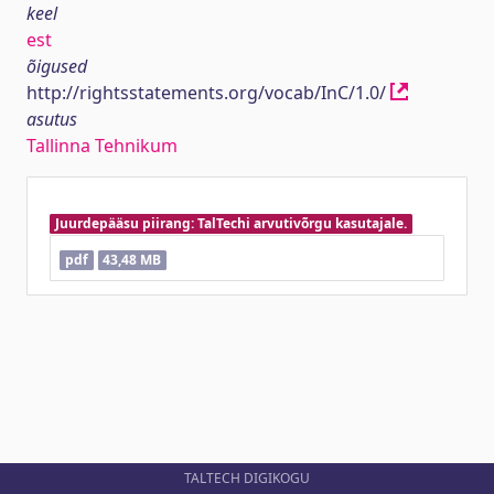
keel
est
õigused
http://rightsstatements.org/vocab/InC/1.0/
asutus
Tallinna Tehnikum
Juurdepääsu piirang: TalTechi arvutivõrgu kasutajale.
pdf
43,48 MB
TALTECH DIGIKOGU