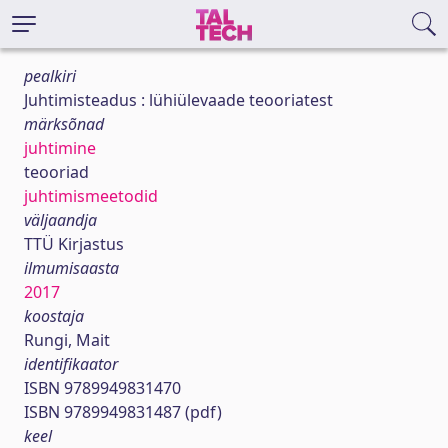
pealkiri
Juhtimisteadus : lühiülevaade teooriatest
märksõnad
juhtimine
teooriad
juhtimismeetodid
väljaandja
TTÜ Kirjastus
ilmumisaasta
2017
koostaja
Rungi, Mait
identifikaator
ISBN 9789949831470
ISBN 9789949831487 (pdf)
keel