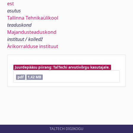
est
asutus
Tallinna Tehnikaülikool
teaduskond
Majandusteaduskond
instituut / kolledž
Ärikorralduse instituut
Juurdepääsu piirang: TalTechi arvutivõrgu kasutajale.
pdf
1,42 MB
TALTECH DIGIKOGU