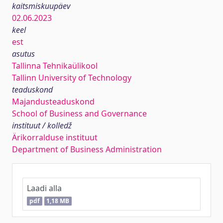
kaitsmiskuupäev
02.06.2023
keel
est
asutus
Tallinna Tehnikaülikool
Tallinn University of Technology
teaduskond
Majandusteaduskond
School of Business and Governance
instituut / kolledž
Ärikorralduse instituut
Department of Business Administration
Laadi alla
pdf
1,18 MB