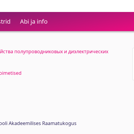
trid
Abi ja info
йства полупроводниковых и диэлектрических
toimetised
ikooli Akadeemilises Raamatukogus