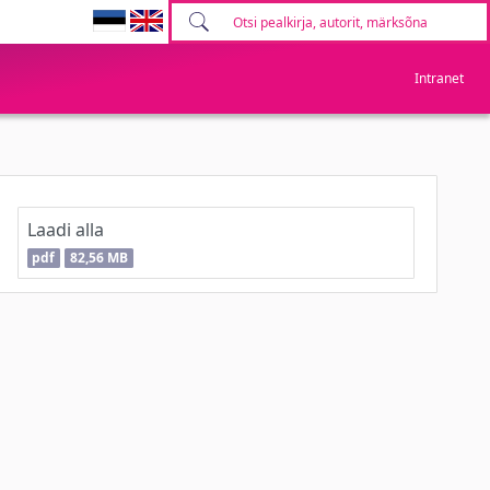
Intranet
Laadi alla
pdf
82,56 MB