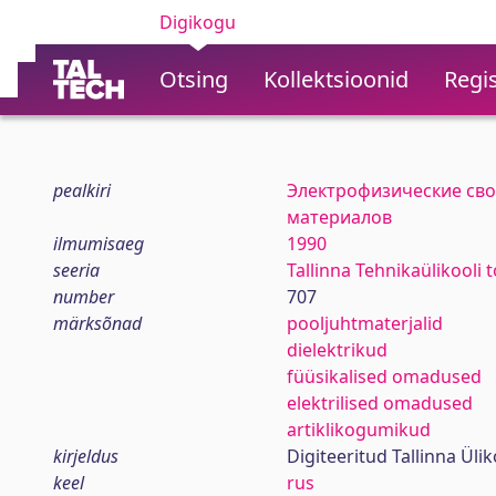
Digikogu
Otsing
Kollektsioonid
Regis
pealkiri
Электрофизические сво
материалов
ilmumisaeg
1990
seeria
Tallinna Tehnikaülikooli 
number
707
märksõnad
pooljuhtmaterjalid
dielektrikud
füüsikalised omadused
elektrilised omadused
artiklikogumikud
kirjeldus
Digiteeritud Tallinna Ül
keel
rus