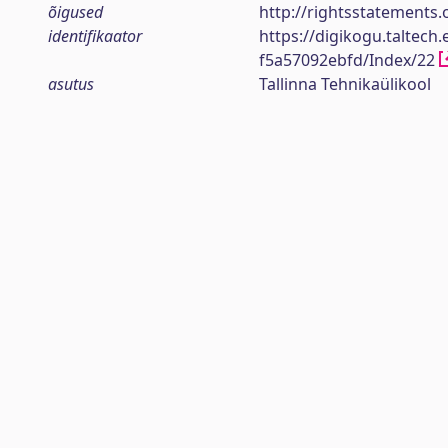
õigused
http://rightsstatements.
identifikaator
https://digikogu.taltech
f5a57092ebfd/Index/22
asutus
Tallinna Tehnikaülikool