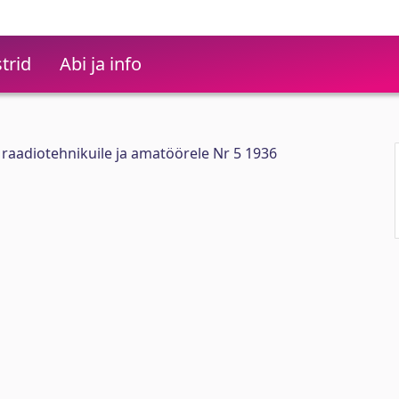
trid
Abi ja info
i raadiotehnikuile ja amatöörele Nr 5 1936