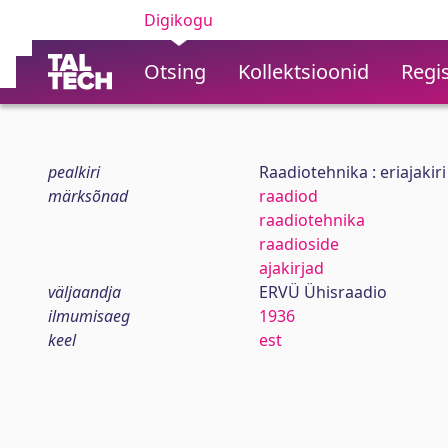
Digikogu
Otsing
Kollektsioonid
Regis
pealkiri
Raadiotehnika : eriajakir
märksõnad
raadiod
raadiotehnika
raadioside
ajakirjad
väljaandja
ERVÜ Ühisraadio
ilmumisaeg
1936
keel
est