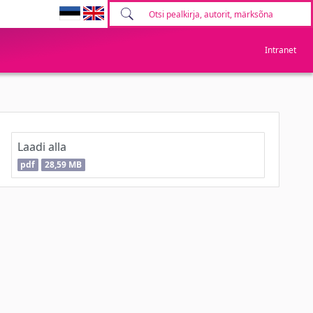
Intranet
Laadi alla
pdf
28,59 MB