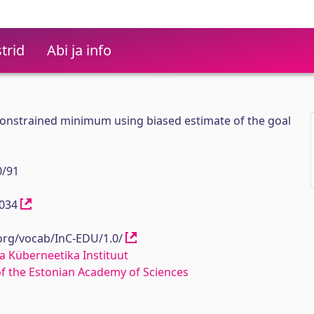
trid
Abi ja info
onstrained minimum using biased estimate of the goal
0/91
12034
.org/vocab/InC-EDU/1.0/
a Küberneetika Instituut
 of the Estonian Academy of Sciences