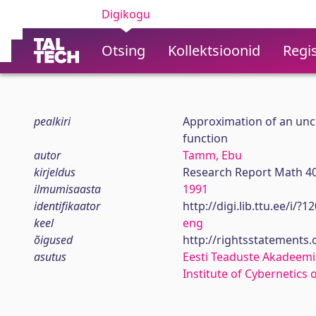
Digikogu
Otsing
Kollektsioonid
Regis
pealkiri
Approximation of an unc
function
autor
Tamm, Ebu
kirjeldus
Research Report Math 4
ilmumisaasta
1991
identifikaator
http://digi.lib.ttu.ee/i/?
keel
eng
õigused
http://rightsstatements
asutus
Eesti Teaduste Akadeemi
Institute of Cybernetics