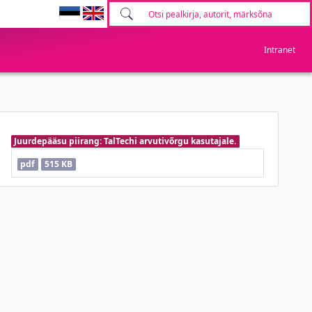
Intranet
Juurdepääsu piirang: TalTechi arvutivõrgu kasutajale.
pdf
515 KB