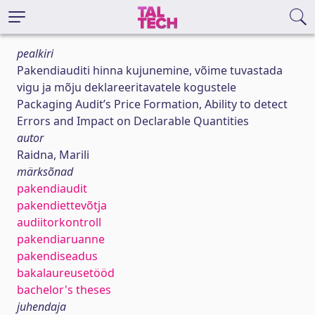
pealkiri
Pakendiauditi hinna kujunemine, võime tuvastada
vigu ja mõju deklareeritavatele kogustele
Packaging Audit’s Price Formation, Ability to detect
Errors and Impact on Declarable Quantities
autor
Raidna, Marili
märksõnad
pakendiaudit
pakendiettevõtja
audiitorkontroll
pakendiaruanne
pakendiseadus
bakalaureusetööd
bachelor's theses
juhendaja