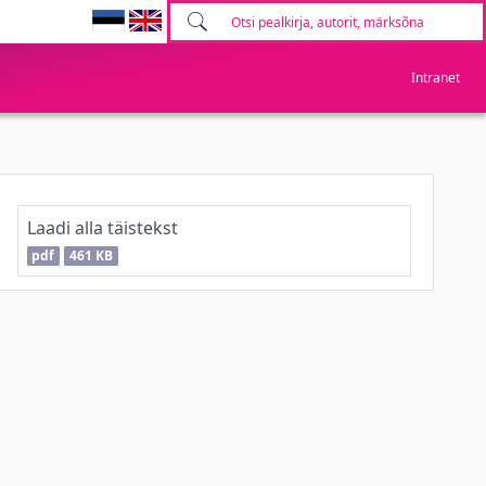
Intranet
Laadi alla täistekst
pdf
461 KB