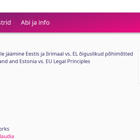
trid
Abi ja info
e jäämine Eestis ja Iirimaal vs. EL õiguslikud põhimõtted
land and Estonia vs. EU Legal Principles
orks
laudia