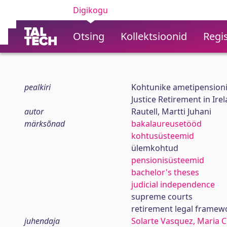
Digikogu
Otsing
Kollektsioonid
Regis
pealkiri
Kohtunike ametipensionil
Justice Retirement in Ire
autor
Rautell, Martti Juhani
märksõnad
bakalaureusetööd
kohtusüsteemid
ülemkohtud
pensionisüsteemid
bachelor's theses
judicial independence
supreme courts
retirement legal framew
juhendaja
Solarte Vasquez, Maria C