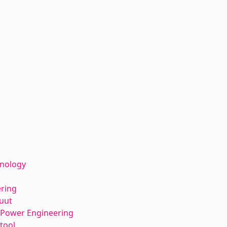
hnology
ering
tuut
l Power Engineering
tool