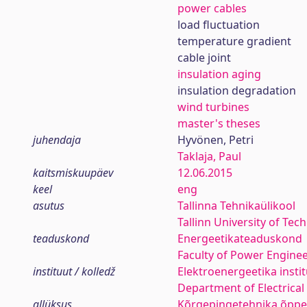
power cables
load fluctuation
temperature gradient
cable joint
insulation aging
insulation degradation
wind turbines
master's theses
juhendaja
Hyvönen, Petri
Taklaja, Paul
kaitsmiskuupäev
12.06.2015
keel
eng
asutus
Tallinna Tehnikaülikool
Tallinn University of Tec
teaduskond
Energeetikateaduskond
Faculty of Power Engine
instituut / kolledž
Elektroenergeetika insti
Department of Electrica
allüksus
Kõrgepingetehnika õppe