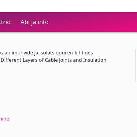
trid
Abi ja info
blimuhvide ja isolatsiooni eri kihtides
ifferent Layers of Cable Joints and Insulation
mine