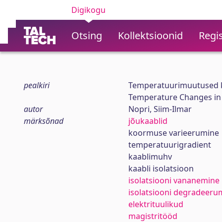
Digikogu
Otsing
Kollektsioonid
Regis
pealkiri
Temperatuurimuutused kaa
Temperature Changes in D
autor
Nopri, Siim-Ilmar
märksõnad
jõukaablid
koormuse varieerumine
temperatuurigradient
kaablimuhv
kaabli isolatsioon
isolatsiooni vananemine
isolatsiooni degradeeru
elektrituulikud
magistritööd