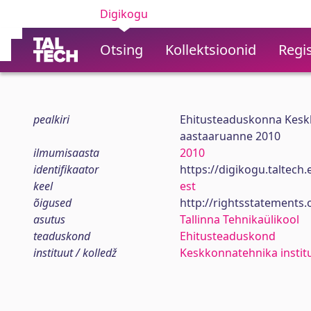
Digikogu
Otsing
Kollektsioonid
Regis
pealkiri
Ehitusteaduskonna Keskk
aastaaruanne 2010
ilmumisaasta
2010
identifikaator
https://digikogu.taltec
keel
est
õigused
http://rightsstatements.
asutus
Tallinna Tehnikaülikool
teaduskond
Ehitusteaduskond
instituut / kolledž
Keskkonnatehnika instit