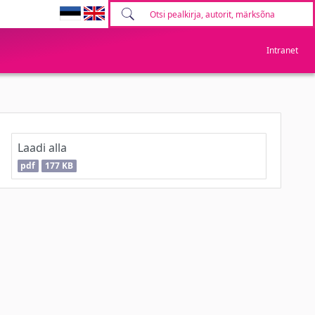
Intranet
Laadi alla
pdf
177 KB