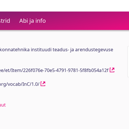
trid
Abi ja info
onnatehnika instituudi teadus- ja arendustegevuse
h.ee/et/Item/226f076e-70e5-4791-9781-5f8fb054a12f
org/vocab/InC/1.0/
uut