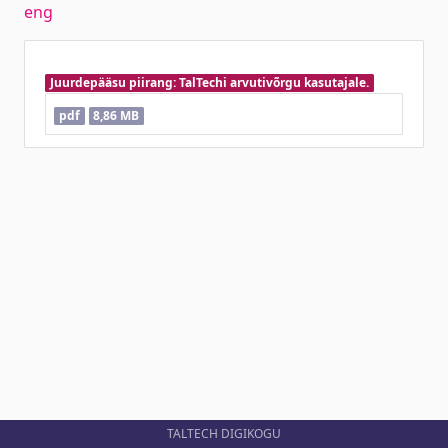
eng
Juurdepääsu piirang: TalTechi arvutivõrgu kasutajale.
pdf
8,86 MB
TALTECH DIGIKOGU