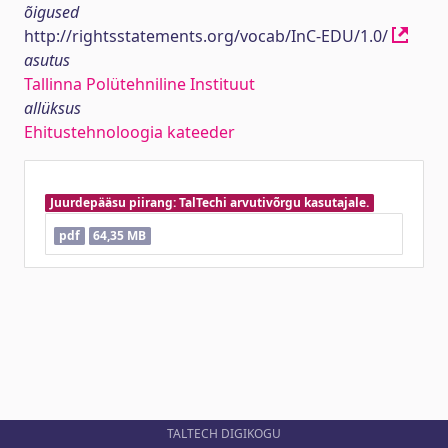
õigused
http://rightsstatements.org/vocab/InC-EDU/1.0/
asutus
Tallinna Polütehniline Instituut
allüksus
Ehitustehnoloogia kateeder
Juurdepääsu piirang: TalTechi arvutivõrgu kasutajale.
pdf
64,35 MB
TALTECH DIGIKOGU