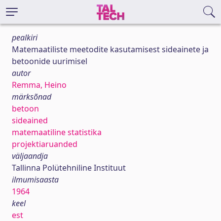
pealkiri
Matemaatiliste meetodite kasutamisest sideainete ja
betoonide uurimisel
autor
Remma, Heino
märksõnad
betoon
sideained
matemaatiline statistika
projektiaruanded
väljaandja
Tallinna Polütehniline Instituut
ilmumisaasta
1964
keel
est