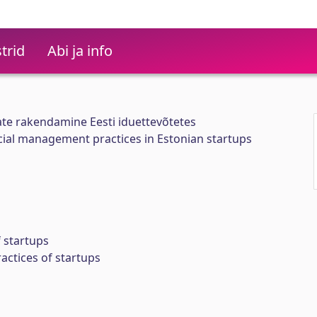
trid
Abi ja info
ate rakendamine Eesti iduettevõtetes
cial management practices in Estonian startups
 startups
ctices of startups