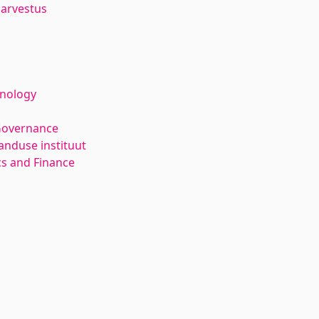
arvestus
hnology
Governance
anduse instituut
s and Finance