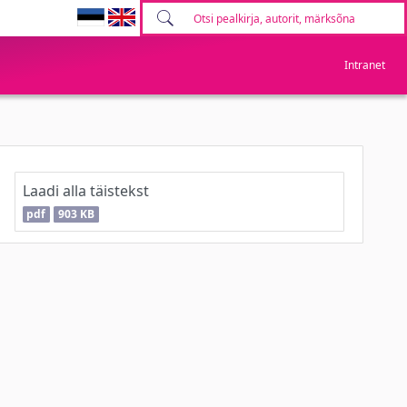
Intranet
Laadi alla täistekst
pdf
903 KB