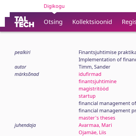
Digikogu
Otsing
Kollektsioonid
Regis
pealkiri
Finantsjuhtimise praktik
Implementation of finan
autor
Timm, Sander
märksõnad
idufirmad
finantsjuhtimine
magistritööd
startup
financial management of
financial management pra
master's theses
juhendaja
Avarmaa, Mari
Ojamäe, Liis