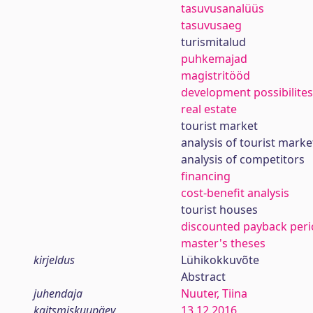
tasuvusanalüüs
tasuvusaeg
turismitalud
puhkemajad
magistritööd
development possibilites
real estate
tourist market
analysis of tourist marke
analysis of competitors
financing
cost-benefit analysis
tourist houses
discounted payback per
master's theses
kirjeldus
Lühikokkuvõte
Abstract
juhendaja
Nuuter, Tiina
kaitsmiskuupäev
13.12.2016