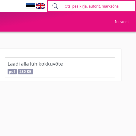
Intranet
Laadi alla lühikokkuvõte
pdf
280 KB