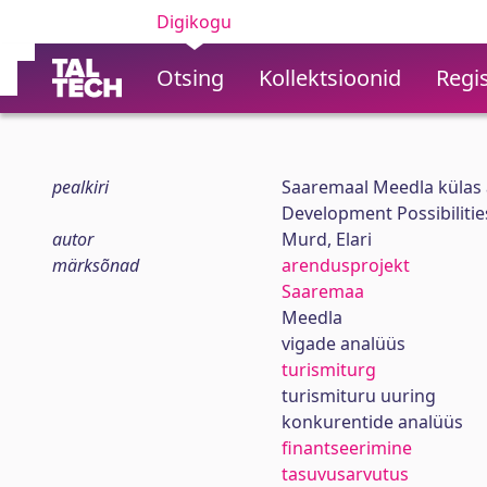
Digikogu
Otsing
Kollektsioonid
Regis
pealkiri
Saaremaal Meedla külas
Development Possibiliti
autor
Murd, Elari
märksõnad
arendusprojekt
Saaremaa
Meedla
vigade analüüs
turismiturg
turismituru uuring
konkurentide analüüs
finantseerimine
tasuvusarvutus