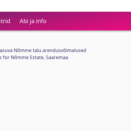
trid
Abi ja info
 asuva Nõmme talu arendusvõimalused
es for Nõmme Estate, Saaremaa