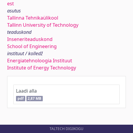
est
asutus
Tallinna Tehnikaülikool
Tallinn University of Technology
teaduskond
Inseneriteaduskond
School of Engineering
instituut / kolledž
Energiatehnoloogia Instituut
Institute of Energy Technology
Laadi alla
pdf
2,87 MB
TALTECH DIGIKOGU