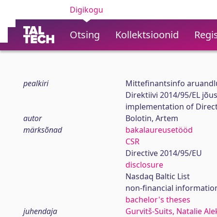
Digikogu
Otsing
Kollektsioonid
Regis
pealkiri
Mittefinantsinfo aruandl
Direktiivi 2014/95/EL jõu
implementation of Direc
autor
Bolotin, Artem
märksõnad
bakalaureusetööd
CSR
Directive 2014/95/EU
disclosure
Nasdaq Baltic List
non-financial informatio
bachelor's theses
juhendaja
Gurvitš-Suits, Natalie Al