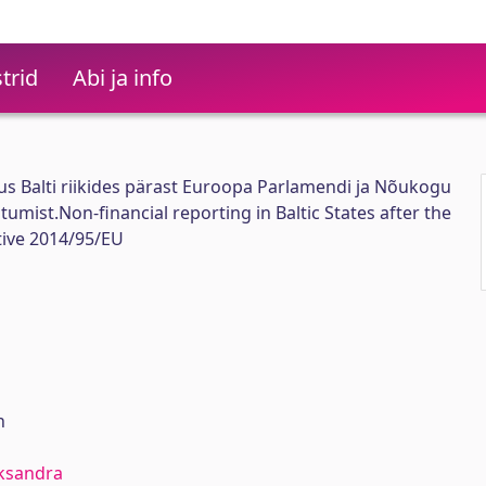
trid
Abi ja info
us Balti riikides pärast Euroopa Parlamendi ja Nõukogu
stumist.Non-financial reporting in Baltic States after the
tive 2014/95/EU
n
eksandra