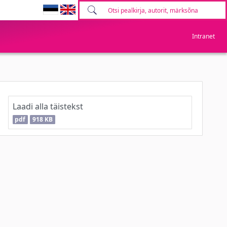
Intranet
Laadi alla täistekst
pdf
918 KB