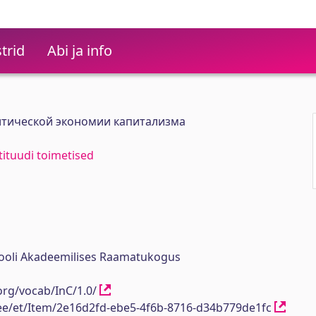
trid
Abi ja info
итической экономии капитализма
stituudi toimetised
ikooli Akadeemilises Raamatukogus
org/vocab/InC/1.0/
h.ee/et/Item/2e16d2fd-ebe5-4f6b-8716-d34b779de1fc