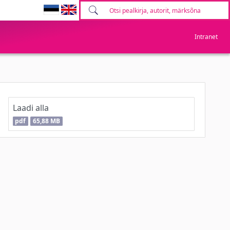
Intranet
Laadi alla
pdf
65,88 MB