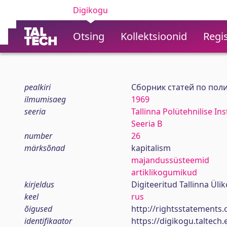
Digikogu
Otsing
Kollektsioonid
Regis
pealkiri
Сборник статей по пол
ilmumisaeg
1969
seeria
Tallinna Polütehnilise In
Seeria B
number
26
märksõnad
kapitalism
majandussüsteemid
artiklikogumikud
kirjeldus
Digiteeritud Tallinna Ül
keel
rus
õigused
http://rightsstatements.
identifikaator
https://digikogu.taltec