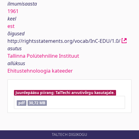
ilmumisaasta
1961
keel
est
õigused
http://rightsstatements.org/vocab/InC-EDU/1.0/
asutus
Tallinna Polütehniline Instituut
allüksus
Ehitustehnoloogia kateeder
Juurdepääsu piirang: TalTechi arvutivõrgu kasutajale.
pdf
30,72 MB
TALTECH DIGIKOGU