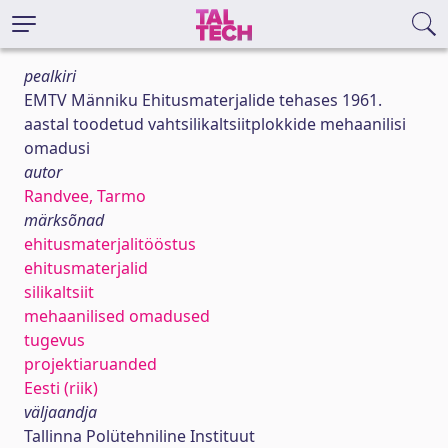
pealkiri
EMTV Männiku Ehitusmaterjalide tehases 1961.
aastal toodetud vahtsilikaltsiitplokkide mehaanilisi
omadusi
autor
Randvee, Tarmo
märksõnad
ehitusmaterjalitööstus
ehitusmaterjalid
silikaltsiit
mehaanilised omadused
tugevus
projektiaruanded
Eesti (riik)
väljaandja
Tallinna Polütehniline Instituut