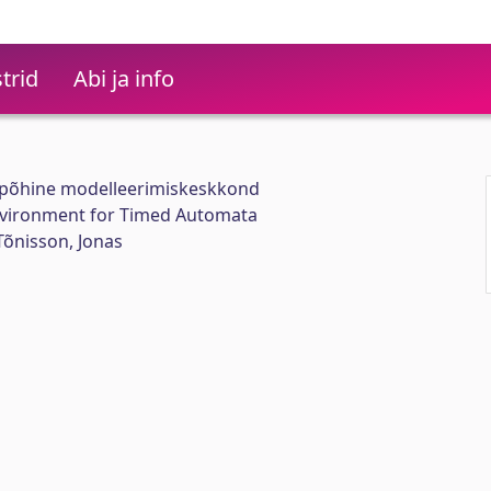
trid
Abi ja info
ipõhine modelleerimiskeskkond
vironment for Timed Automata
Tõnisson, Jonas