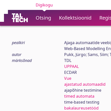
Digikogu
Otsing
Kollektsioonid
Regis
pealkiri
Ajaga automaatide veeb
Web-Based Modelling En
autor
Pukk, Jürgo; Sams, Siim; 
märksõnad
TDL
UPPAAL
ECDAR
Vue
ajastatud automaadid
ajapõhine testimine
timed automata
time-based testing
bakalaureusetööd