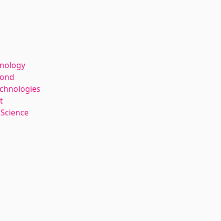
hnology
kond
echnologies
t
 Science