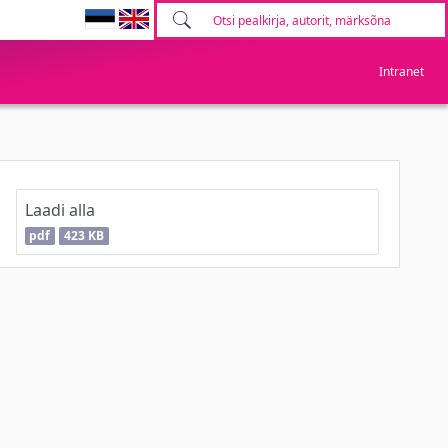
Intranet
Laadi alla
pdf
423 KB