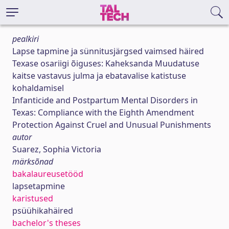
pealkiri
Lapse tapmine ja sünnitusjärgsed vaimsed häired
Texase osariigi õiguses: Kaheksanda Muudatuse
kaitse vastavus julma ja ebatavalise katistuse
kohaldamisel
Infanticide and Postpartum Mental Disorders in
Texas: Compliance with the Eighth Amendment
Protection Against Cruel and Unusual Punishments
autor
Suarez, Sophia Victoria
märksõnad
bakalaureusetööd
lapsetapmine
karistused
psüühikahäired
bachelor's theses