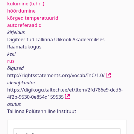
kulumine (tehn.)
hõõrdumine
kõrged temperatuurid
autoreferaadid
kirjeldus
Digiteeritud Tallinna Ülikooli Akadeemilises
Raamatukogus
keel
rus
õigused
http://rightsstatements.org/vocab/InC/1.0/
identifikaator
https://digikogu.taltech.ee/et/Item/2fd786e9-dcd6-
4f2b-9530-0e854d159535
asutus
Tallinna Polütehniline Instituut