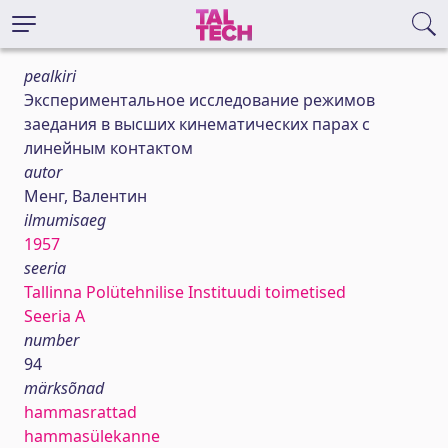
pealkiri
Экспериментальное исследование режимов
заедания в высших кинематических парах с
линейным контактом
autor
Менг, Валентин
ilmumisaeg
1957
seeria
Tallinna Polütehnilise Instituudi toimetised
Seeria A
number
94
märksõnad
hammasrattad
hammasülekanne