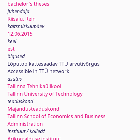
bachelor's theses
juhendaja
Riisalu, Rein
kaitsmiskuupäev
12.06.2015
keel
est
õigused
Lõputöö kättesaadav TTÜ arvutivõrgus
Accessible in TTÜ network
asutus
Tallinna Tehnikaülikool
Tallinn University of Technology
teaduskond
Majandusteaduskond
Tallinn School of Economics and Business
Administration
instituut / kolledž
Ärikorralduse instituut