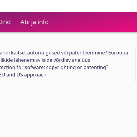
trid
Abi ja info
andi kaitse: autoriõigused või patenteerimine? Euroopa
iikide lähenemisviiside võrdlev analüüs
tection for sofware: copyrighting or patenting?
 EU and US approach