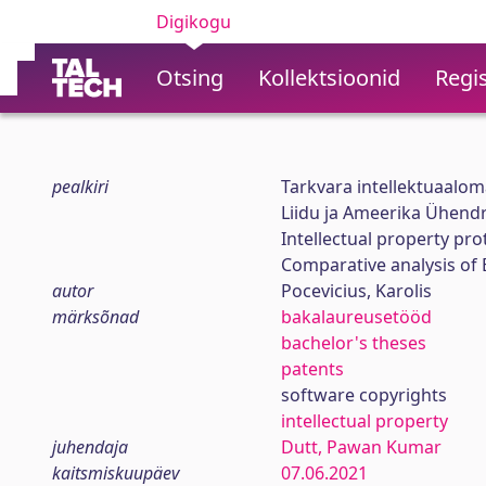
Digikogu
Otsing
Kollektsioonid
Regis
pealkiri
Tarkvara intellektuaalom
Liidu ja Ameerika Ühendr
Intellectual property pro
Comparative analysis of
autor
Pocevicius, Karolis
märksõnad
bakalaureusetööd
bachelor's theses
patents
software copyrights
intellectual property
juhendaja
Dutt, Pawan Kumar
kaitsmiskuupäev
07.06.2021