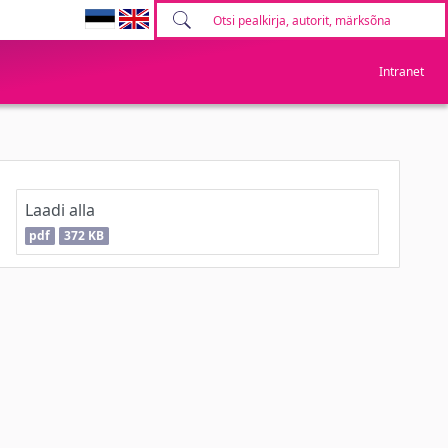
Intranet
Laadi alla
pdf
372 KB