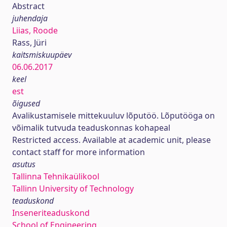
Abstract
juhendaja
Liias, Roode
Rass, Jüri
kaitsmiskuupäev
06.06.2017
keel
est
õigused
Avalikustamisele mittekuuluv lõputöö. Lõputööga on
võimalik tutvuda teaduskonnas kohapeal
Restricted access. Available at academic unit, please
contact staff for more information
asutus
Tallinna Tehnikaülikool
Tallinn University of Technology
teaduskond
Inseneriteaduskond
School of Engineering