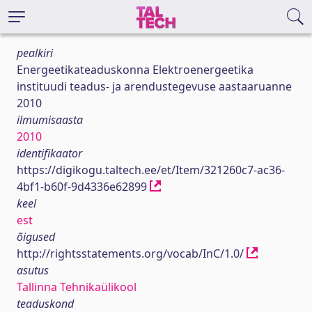
pealkiri
Energeetikateaduskonna Elektroenergeetika
instituudi teadus- ja arendustegevuse aastaaruanne
2010
ilmumisaasta
2010
identifikaator
https://digikogu.taltech.ee/et/Item/321260c7-ac36-
4bf1-b60f-9d4336e62899
keel
est
õigused
http://rightsstatements.org/vocab/InC/1.0/
asutus
Tallinna Tehnikaülikool
teaduskond