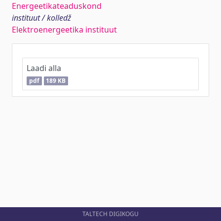
Energeetikateaduskond
instituut / kolledž
Elektroenergeetika instituut
Laadi alla
pdf
189 KB
TALTECH DIGIKOGU