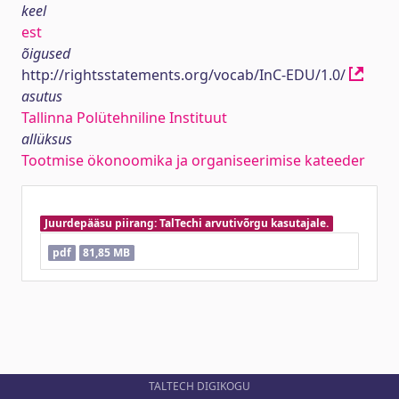
keel
est
õigused
http://rightsstatements.org/vocab/InC-EDU/1.0/
asutus
Tallinna Polütehniline Instituut
allüksus
Tootmise ökonoomika ja organiseerimise kateeder
Juurdepääsu piirang: TalTechi arvutivõrgu kasutajale.
pdf
81,85 MB
TALTECH DIGIKOGU