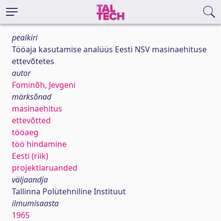
pealkiri
Tööaja kasutamise analüüs Eesti NSV masinaehituse
ettevõtetes
autor
Fominõh, Jevgeni
märksõnad
masinaehitus
ettevõtted
tööaeg
töö hindamine
Eesti (riik)
projektiaruanded
väljaandja
Tallinna Polütehniline Instituut
ilmumisaasta
1965