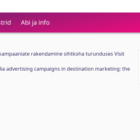
trid
Abi ja info
kampaaniate rakendamine sihtkoha turunduses Visit
a advertising campaigns in destination marketing: the