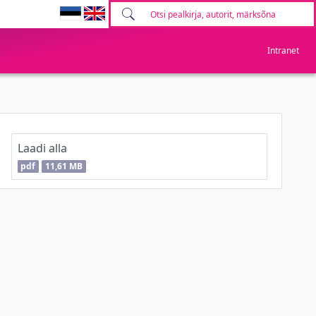
Intranet
Laadi alla
pdf
11,61 MB