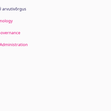
 arvutivõrgus
hnology
Governance
Administration