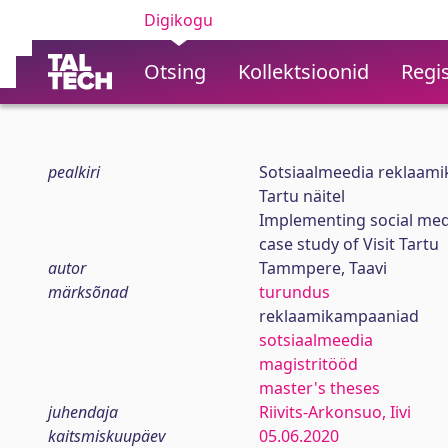
Digikogu
Otsing
Kollektsioonid
Regis
pealkiri
Sotsiaalmeedia reklaami
Tartu näitel
Implementing social medi
case study of Visit Tartu
autor
Tammpere, Taavi
märksõnad
turundus
reklaamikampaaniad
sotsiaalmeedia
magistritööd
master's theses
juhendaja
Riivits-Arkonsuo, Iivi
kaitsmiskuupäev
05.06.2020