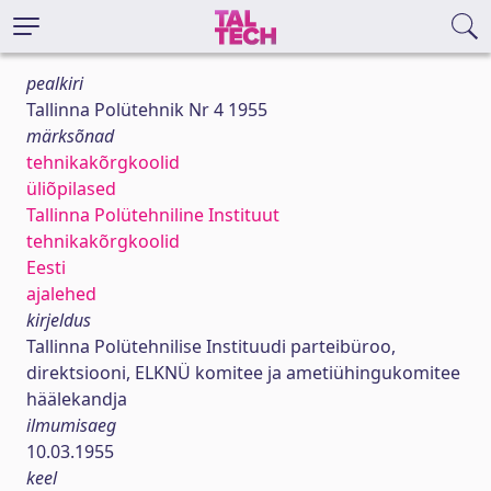
pealkiri
Tallinna Polütehnik Nr 4 1955
märksõnad
tehnikakõrgkoolid
üliõpilased
Tallinna Polütehniline Instituut
tehnikakõrgkoolid
Eesti
ajalehed
kirjeldus
Tallinna Polütehnilise Instituudi parteibüroo,
direktsiooni, ELKNÜ komitee ja ametiühingukomitee
häälekandja
ilmumisaeg
10.03.1955
keel