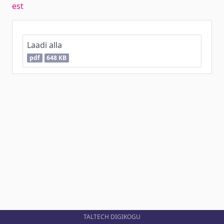
est
Laadi alla
pdf
648 KB
TALTECH DIGIKOGU