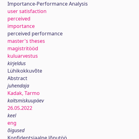
Importance-Performance Analysis
user satisfaction
perceived
importance
perceived performance
master's theses
magistritööd
kuluarvestus
kirjeldus
Lühikokkuvõte
Abstract
juhendaja
Kadak, Tarmo
kaitsmiskuupäev
26.05.2022
keel
eng
õigused
Konfidentsiaalne lõputöö