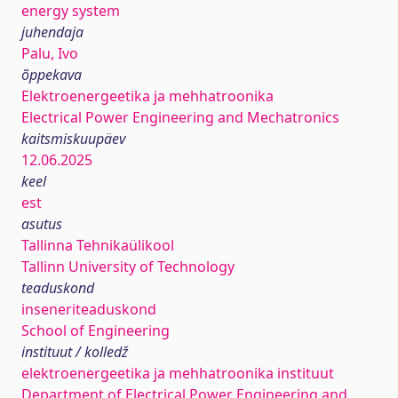
energy system
juhendaja
Palu, Ivo
õppekava
Elektroenergeetika ja mehhatroonika
Electrical Power Engineering and Mechatronics
kaitsmiskuupäev
12.06.2025
keel
est
asutus
Tallinna Tehnikaülikool
Tallinn University of Technology
teaduskond
inseneriteaduskond
School of Engineering
instituut / kolledž
elektroenergeetika ja mehhatroonika instituut
Department of Electrical Power Engineering and