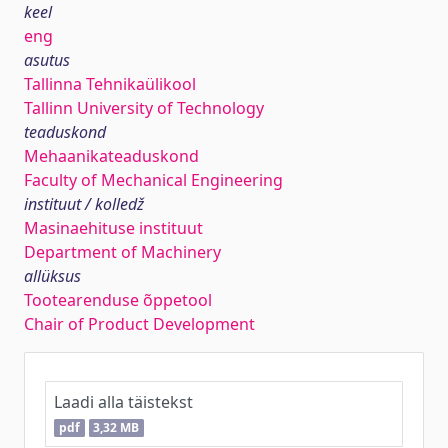
keel
eng
asutus
Tallinna Tehnikaülikool
Tallinn University of Technology
teaduskond
Mehaanikateaduskond
Faculty of Mechanical Engineering
instituut / kolledž
Masinaehituse instituut
Department of Machinery
allüksus
Tootearenduse õppetool
Chair of Product Development
Laadi alla täistekst
pdf
3,32 MB