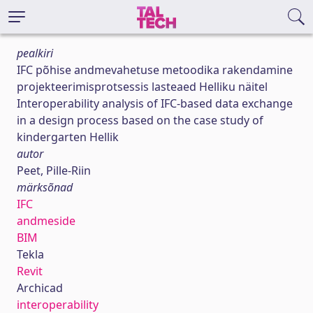
pealkiri
IFC põhise andmevahetuse metoodika rakendamine
projekteerimisprotsessis lasteaed Helliku näitel
Interoperability analysis of IFC-based data exchange
in a design process based on the case study of
kindergarten Hellik
autor
Peet, Pille-Riin
märksõnad
IFC
andmeside
BIM
Tekla
Revit
Archicad
interoperability