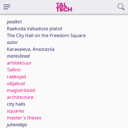
pealkiri
Raekoda Vabaduse platsil
The City Hall on the Freedom Square
autor
Karavaieva, Anastasiia
märksõnad
arhitektuur
Tallinn
raekojad
väljakud
magistritööd
architecture
city halls
squares
master's theses
juhendaja