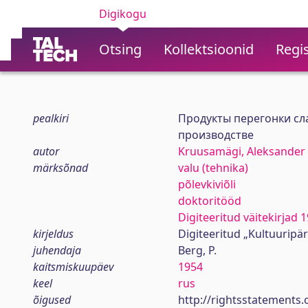
Digikogu
Otsing
Kollektsioonid
Regis
pealkiri
Продукты перегонки сл
производстве
autor
Kruusamägi, Aleksander
märksõnad
valu (tehnika)
põlevkiviõli
doktoritööd
Digiteeritud väitekirjad
kirjeldus
Digiteeritud „Kultuuripä
juhendaja
Berg, P.
kaitsmiskuupäev
1954
keel
rus
õigused
http://rightsstatements.