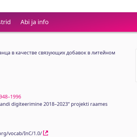
trid
Abi ja info
анца в качестве связующих добавок в литейном
 1948–1996
randi digiteerimine 2018–2023“ projekti raames
org/vocab/InC/1.0/