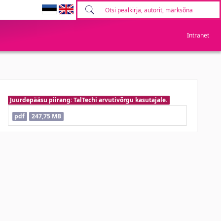
Intranet
Juurdepääsu piirang: TalTechi arvutivõrgu kasutajale.
pdf
247,75 MB