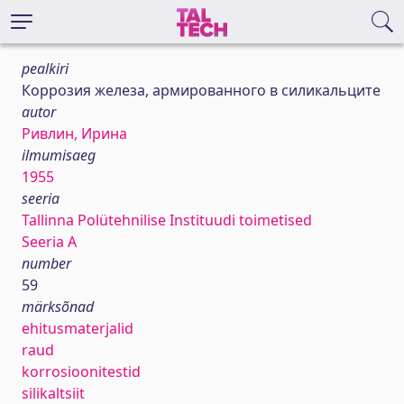
pealkiri
Коррозия железа, армированного в силикальците
autor
Ривлин, Ирина
ilmumisaeg
1955
seeria
Tallinna Polütehnilise Instituudi toimetised
Seeria A
number
59
märksõnad
ehitusmaterjalid
raud
korrosioonitestid
silikaltsiit