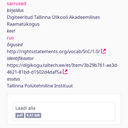
sarrused
kirjeldus
Digiteeritud Tallinna Ülikooli Akadeemilises
Raamatukogus
keel
rus
õigused
http://rightsstatements.org/vocab/InC/1.0/
identifikaator
https://digikogu.taltech.ee/et/Item/3b29b761-ae3d-
4621-81bd-d1502d4daf5a
asutus
Tallinna Polütehniline Instituut
Laadi alla
pdf
9,47 MB