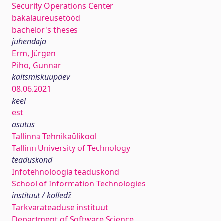
Security Operations Center
bakalaureusetööd
bachelor's theses
juhendaja
Erm, Jürgen
Piho, Gunnar
kaitsmiskuupäev
08.06.2021
keel
est
asutus
Tallinna Tehnikaülikool
Tallinn University of Technology
teaduskond
Infotehnoloogia teaduskond
School of Information Technologies
instituut / kolledž
Tarkvarateaduse instituut
Department of Software Science