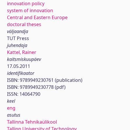
innovation policy
system of innovation
Central and Eastern Europe
doctoral theses
väljaandja
TUT Press
juhendaja
Kattel, Rainer
kaitsmiskuupäev
17.05.2011
identifikaator
ISBN: 9789949230761 (publication)
ISBN: 9789949230778 (pdf)
ISSN: 14064790
keel
eng
asutus
Tallinna Tehnikaülikool
Tallinn University of Technology