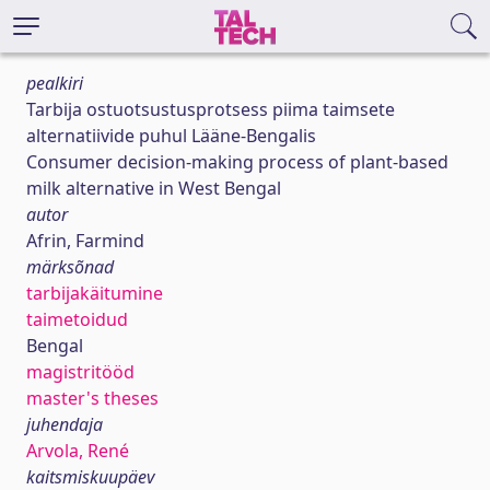
pealkiri
Tarbija ostuotsustusprotsess piima taimsete
alternatiivide puhul Lääne-Bengalis
Consumer decision-making process of plant-based
milk alternative in West Bengal
autor
Afrin, Farmind
märksõnad
tarbijakäitumine
taimetoidud
Bengal
magistritööd
master's theses
juhendaja
Arvola, René
kaitsmiskuupäev